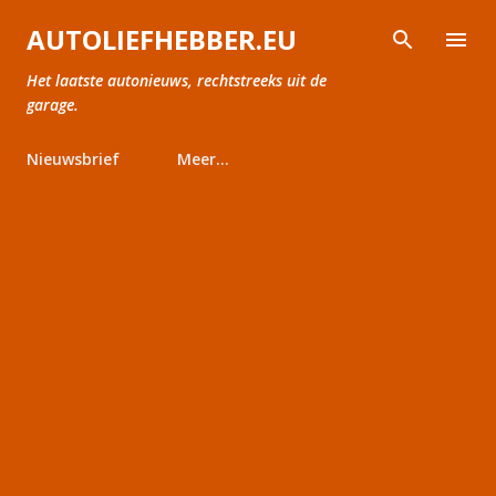
Doorgaan naar hoofdcontent
AUTOLIEFHEBBER.EU
Het laatste autonieuws, rechtstreeks uit de
garage.
Nieuwsbrief
Meer…