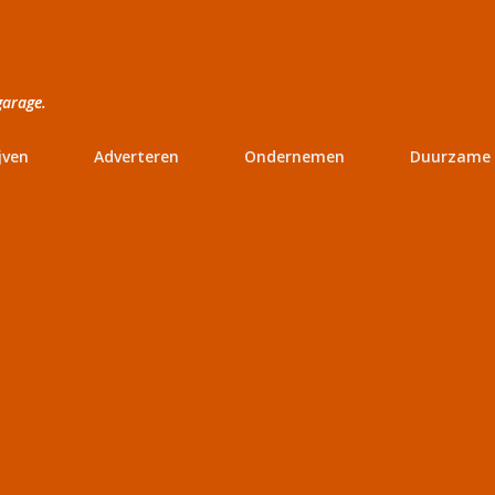
Doorgaan naar hoofdcontent
garage.
jven
Adverteren
Ondernemen
Duurzame 