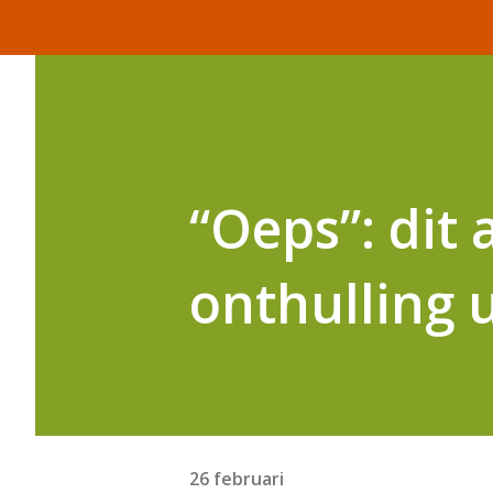
“Oeps”: dit
onthulling u
26 februari