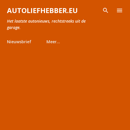
Doorgaan naar hoofdcontent
AUTOLIEFHEBBER.EU
Het laatste autonieuws, rechtstreeks uit de
garage.
Nieuwsbrief
Meer…