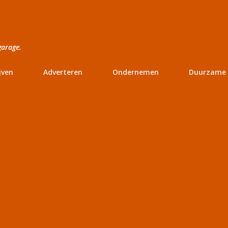
Doorgaan naar hoofdcontent
garage.
jven
Adverteren
Ondernemen
Duurzame 