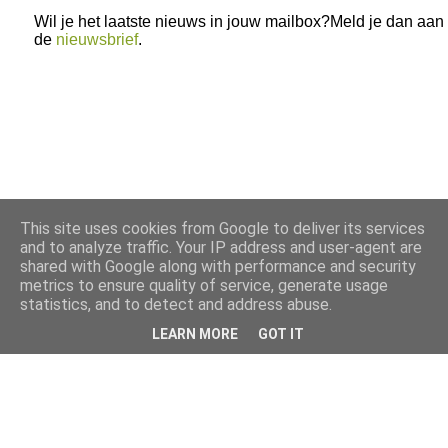
Wil je het laatste nieuws in jouw mailbox?Meld je dan aan
de
nieuwsbrief
.
This site uses cookies from Google to deliver its services
and to analyze traffic. Your IP address and user-agent are
shared with Google along with performance and security
metrics to ensure quality of service, generate usage
statistics, and to detect and address abuse.
LEARN MORE
GOT IT