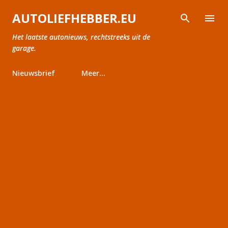
Doorgaan naar hoofdcontent
AUTOLIEFHEBBER.EU
Het laatste autonieuws, rechtstreeks uit de
garage.
Nieuwsbrief
Meer…