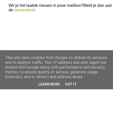
Wil je het laatste nieuws in jouw mailbox?Meld je dan aan
de
nieuwsbrief
.
This site uses cookies from Google to deliver its services
and to analyze traffic. Your IP address and user-agent are
shared with Google along with performance and security
metrics to ensure quality of service, generate usage
statistics, and to detect and address abuse.
LEARN MORE
GOT IT