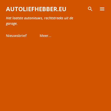
Doorgaan naar hoofdcontent
AUTOLIEFHEBBER.EU
Het laatste autonieuws, rechtstreeks uit de
garage.
Nieuwsbrief
Meer…