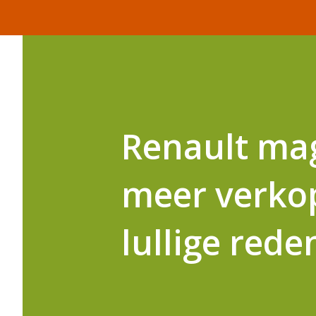
Renault mag
meer verko
lullige rede