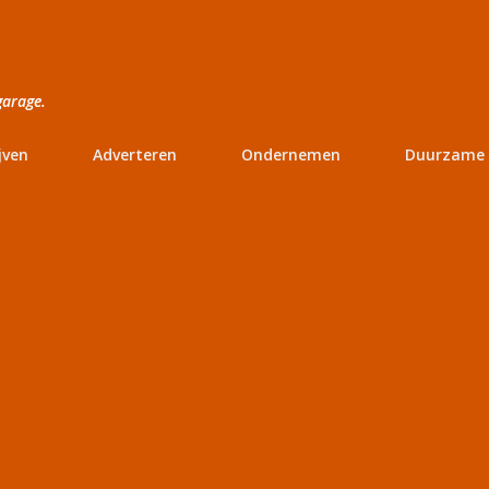
Doorgaan naar hoofdcontent
garage.
jven
Adverteren
Ondernemen
Duurzame 