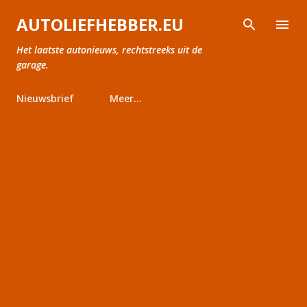
Doorgaan naar hoofdcontent
AUTOLIEFHEBBER.EU
Het laatste autonieuws, rechtstreeks uit de
garage.
Nieuwsbrief
Meer…