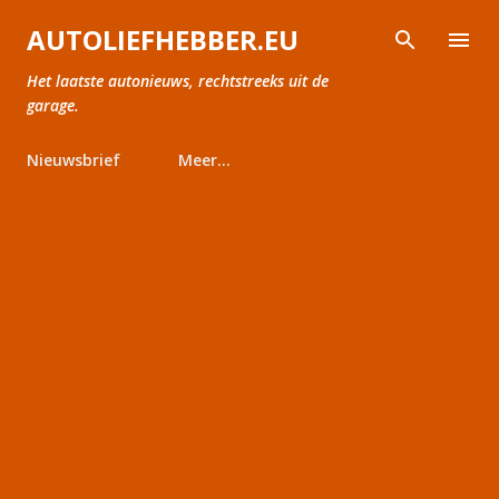
Doorgaan naar hoofdcontent
AUTOLIEFHEBBER.EU
Het laatste autonieuws, rechtstreeks uit de
garage.
Nieuwsbrief
Meer…