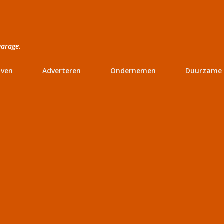
Doorgaan naar hoofdcontent
garage.
jven
Adverteren
Ondernemen
Duurzame 