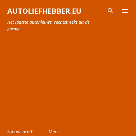
Doorgaan naar hoofdcontent
AUTOLIEFHEBBER.EU
Het laatste autonieuws, rechtstreeks uit de
garage.
Nieuwsbrief
Meer…