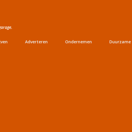
Doorgaan naar hoofdcontent
garage.
jven
Adverteren
Ondernemen
Duurzame 