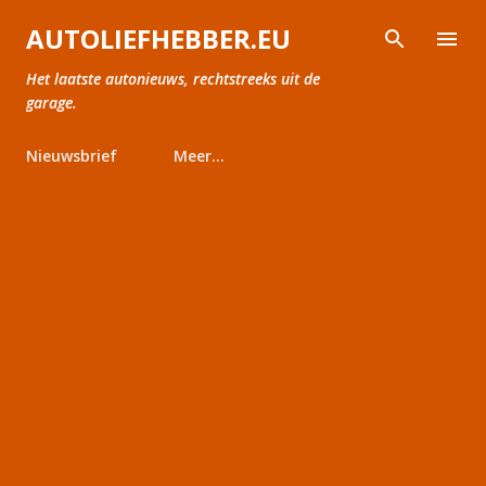
Doorgaan naar hoofdcontent
AUTOLIEFHEBBER.EU
Het laatste autonieuws, rechtstreeks uit de
garage.
Nieuwsbrief
Meer…