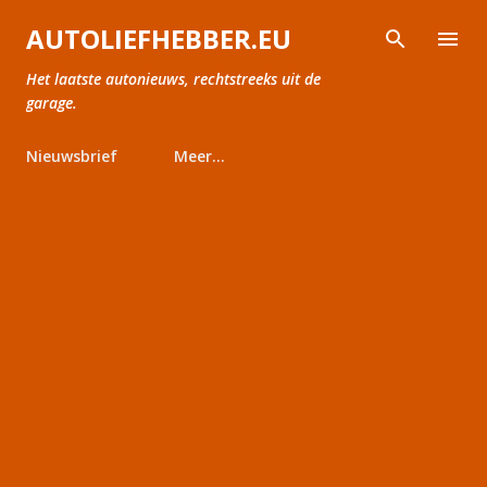
Doorgaan naar hoofdcontent
AUTOLIEFHEBBER.EU
Het laatste autonieuws, rechtstreeks uit de
garage.
Nieuwsbrief
Meer…