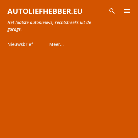
Doorgaan naar hoofdcontent
AUTOLIEFHEBBER.EU
Het laatste autonieuws, rechtstreeks uit de
garage.
Nieuwsbrief
Meer…