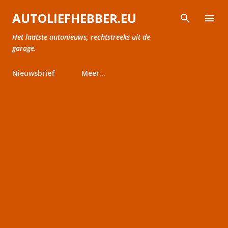
Doorgaan naar hoofdcontent
AUTOLIEFHEBBER.EU
Het laatste autonieuws, rechtstreeks uit de
garage.
Nieuwsbrief
Meer…