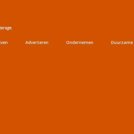
Doorgaan naar hoofdcontent
garage.
jven
Adverteren
Ondernemen
Duurzame 