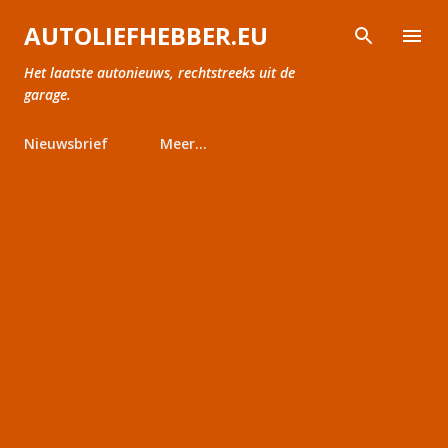
Doorgaan naar hoofdcontent
AUTOLIEFHEBBER.EU
Het laatste autonieuws, rechtstreeks uit de
garage.
Nieuwsbrief
Meer…