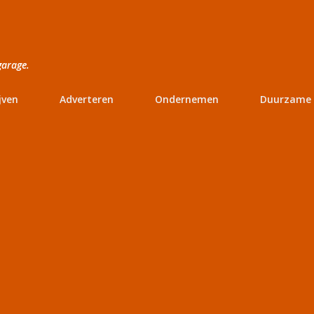
Doorgaan naar hoofdcontent
garage.
jven
Adverteren
Ondernemen
Duurzame 