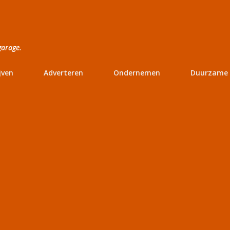
Doorgaan naar hoofdcontent
garage.
jven
Adverteren
Ondernemen
Duurzame 