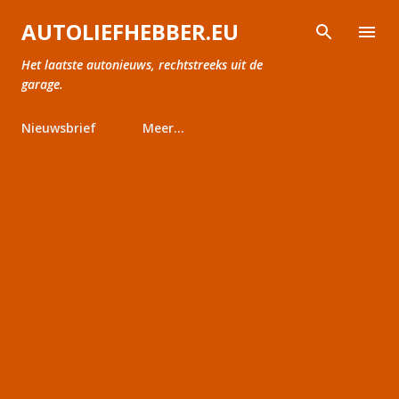
Doorgaan naar hoofdcontent
AUTOLIEFHEBBER.EU
Het laatste autonieuws, rechtstreeks uit de
garage.
Nieuwsbrief
Meer…