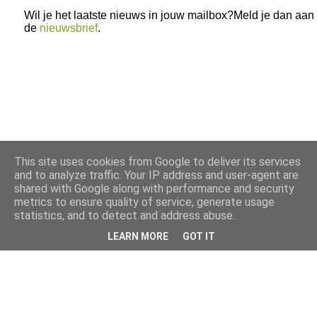
Wil je het laatste nieuws in jouw mailbox?Meld je dan aan
de
nieuwsbrief
.
This site uses cookies from Google to deliver its services
and to analyze traffic. Your IP address and user-agent are
shared with Google along with performance and security
metrics to ensure quality of service, generate usage
statistics, and to detect and address abuse.
LEARN MORE
GOT IT