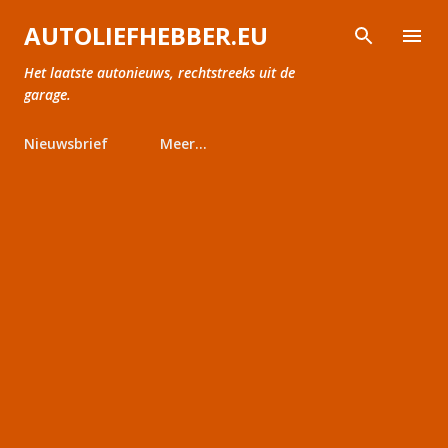
Doorgaan naar hoofdcontent
AUTOLIEFHEBBER.EU
Het laatste autonieuws, rechtstreeks uit de
garage.
Nieuwsbrief
Meer…