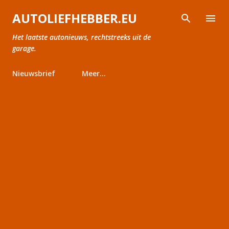
Doorgaan naar hoofdcontent
AUTOLIEFHEBBER.EU
Het laatste autonieuws, rechtstreeks uit de
garage.
Nieuwsbrief
Meer…