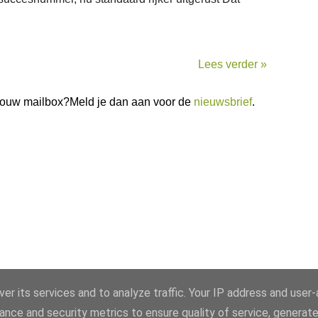
Lees verder »
n jouw mailbox?Meld je dan aan voor de
nieuwsbrief
.
er its services and to analyze traffic. Your IP address and user
ance and security metrics to ensure quality of service, generat