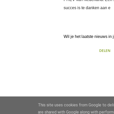
succes is te danken aan e
Wil je het laatste nieuws i
DELEN
This site uses cookies from Google to deliv
are shared with Google along with perform