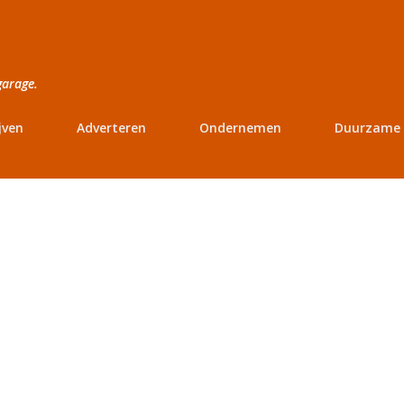
Doorgaan naar hoofdcontent
garage.
jven
Adverteren
Ondernemen
Duurzame 