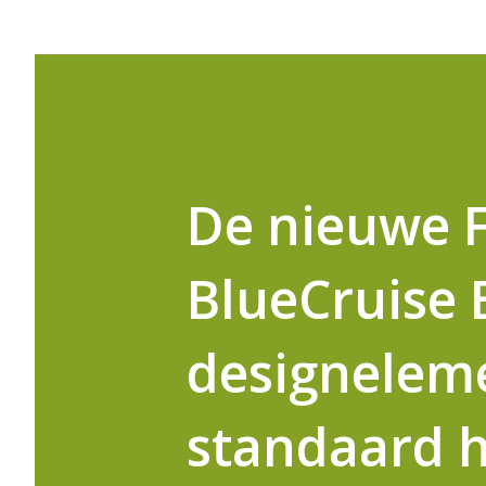
De nieuwe 
BlueCruise E
designeleme
standaard 