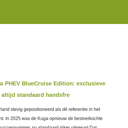
a PHEV BlueCruise Edition: exclusieve
altijd standaard handsfre
and stevig gepositioneerd als dé referentie in het
nt. In 2025 was de Kuga opnieuw de bestverkochte
ccesnummer, nu standaard rijker uitgerust Dat