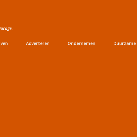
Doorgaan naar hoofdcontent
garage.
jven
Adverteren
Ondernemen
Duurzame 