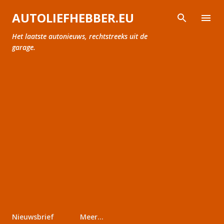
Doorgaan naar hoofdcontent
AUTOLIEFHEBBER.EU
Het laatste autonieuws, rechtstreeks uit de
garage.
Nieuwsbrief
Meer…