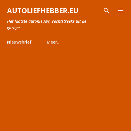
Doorgaan naar hoofdcontent
AUTOLIEFHEBBER.EU
Het laatste autonieuws, rechtstreeks uit de
garage.
Nieuwsbrief
Meer…