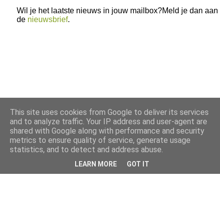
Wil je het laatste nieuws in jouw mailbox?Meld je dan aan
de
nieuwsbrief
.
This site uses cookies from Google to deliver its services
and to analyze traffic. Your IP address and user-agent are
shared with Google along with performance and security
metrics to ensure quality of service, generate usage
statistics, and to detect and address abuse.
LEARN MORE
GOT IT