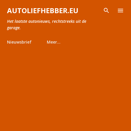
Doorgaan naar hoofdcontent
AUTOLIEFHEBBER.EU
Het laatste autonieuws, rechtstreeks uit de
garage.
Nieuwsbrief
Meer…