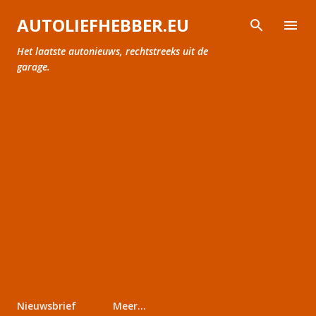
Doorgaan naar hoofdcontent
AUTOLIEFHEBBER.EU
Het laatste autonieuws, rechtstreeks uit de
garage.
Nieuwsbrief
Meer…