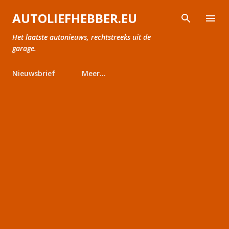
Doorgaan naar hoofdcontent
AUTOLIEFHEBBER.EU
Het laatste autonieuws, rechtstreeks uit de
garage.
Nieuwsbrief
Meer…