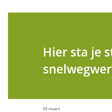
Hier sta je s
snelwegwer
03 maart