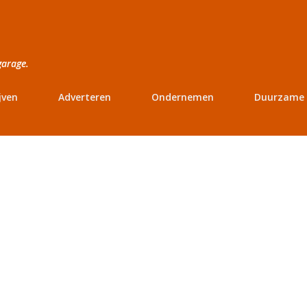
Doorgaan naar hoofdcontent
garage.
jven
Adverteren
Ondernemen
Duurzame 