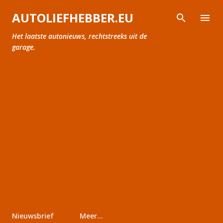
Doorgaan naar hoofdcontent
AUTOLIEFHEBBER.EU
Het laatste autonieuws, rechtstreeks uit de
garage.
Nieuwsbrief
Meer…