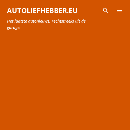
Doorgaan naar hoofdcontent
AUTOLIEFHEBBER.EU
Het laatste autonieuws, rechtstreeks uit de
garage.