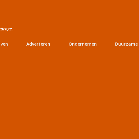
Doorgaan naar hoofdcontent
garage.
jven
Adverteren
Ondernemen
Duurzame 