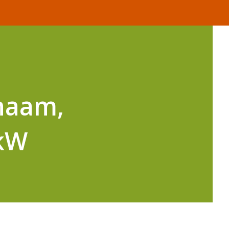
 naam,
 kW