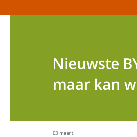
Nieuwste BY
maar kan w
03 maart