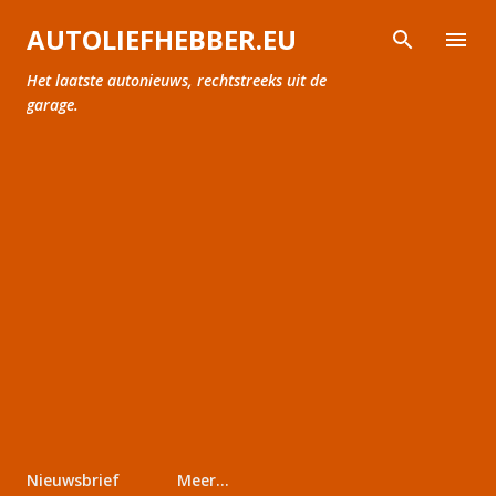
Doorgaan naar hoofdcontent
AUTOLIEFHEBBER.EU
Het laatste autonieuws, rechtstreeks uit de
garage.
Nieuwsbrief
Meer…