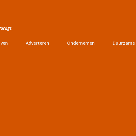
Doorgaan naar hoofdcontent
garage.
jven
Adverteren
Ondernemen
Duurzame 