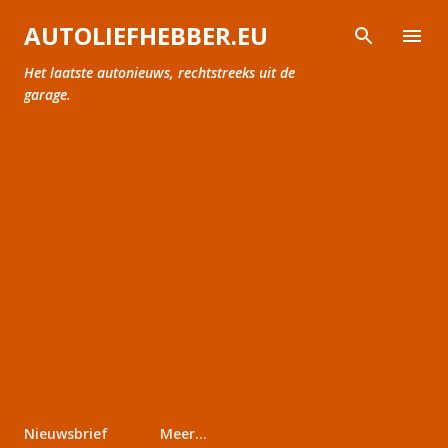
Doorgaan naar hoofdcontent
AUTOLIEFHEBBER.EU
Het laatste autonieuws, rechtstreeks uit de
garage.
Nieuwsbrief
Meer…