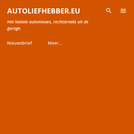
Doorgaan naar hoofdcontent
AUTOLIEFHEBBER.EU
Het laatste autonieuws, rechtstreeks uit de
garage.
Nieuwsbrief
Meer…