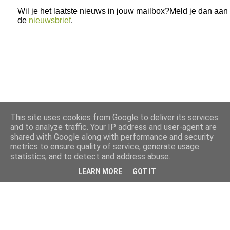
Wil je het laatste nieuws in jouw mailbox?Meld je dan aan
de
nieuwsbrief
.
This site uses cookies from Google to deliver its services
and to analyze traffic. Your IP address and user-agent are
shared with Google along with performance and security
metrics to ensure quality of service, generate usage
statistics, and to detect and address abuse.
LEARN MORE
GOT IT