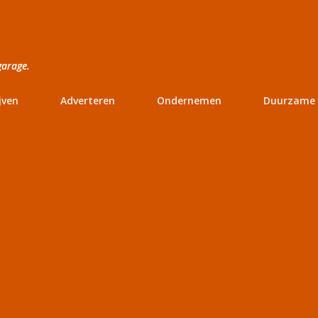
Doorgaan naar hoofdcontent
garage.
jven
Adverteren
Ondernemen
Duurzame 